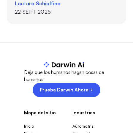
Lautaro Schiaffino
el potencial de la IA para identificar nuevas
22 SEPT 2025
oportunidades de negocio con sus clientes
actuales…
Deja que los humanos hagan cosas de
humanos
Prueba Darwin Ahora
Mapa del sitio
Industrias
Inicio
Automotriz