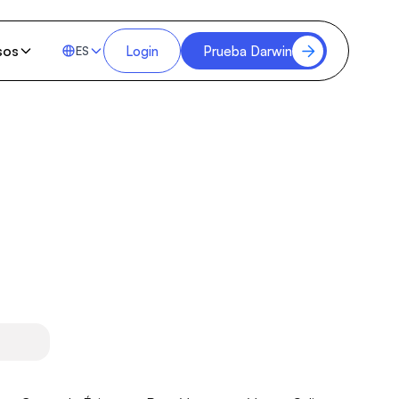
sos
Login
Prueba Darwin
ES