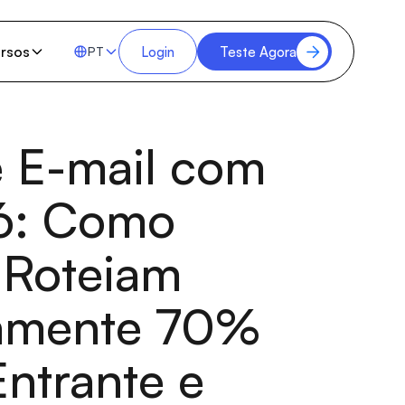
rsos
Login
Teste Agora
PT
 E-mail com
6: Como
 Roteiam
amente 70%
Entrante e