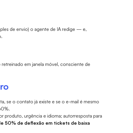
mples de envio) o agente de IA redige — e,
o.
é retreinado em janela móvel, consciente de
ro
, se o contato já existe e se o e-mail é mesmo
 60%.
or produto, urgência e idioma; autorresposta para
de 50% de deflexão em tickets de baixa