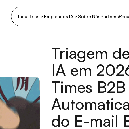
Indústrias
Empleados IA
Sobre Nós
Partners
Recu
Triagem de
IA em 202
Times B2B
Automatic
do E-mail 