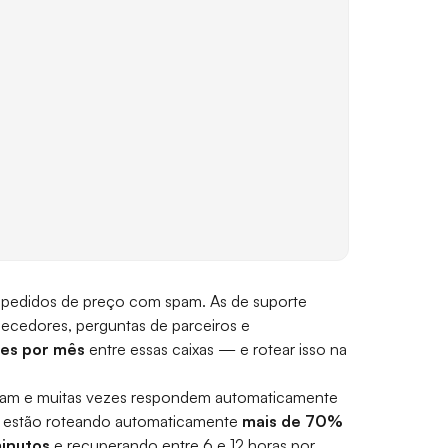
m pedidos de preço com spam. As de suporte
ecedores, perguntas de parceiros e
es por mês
entre essas caixas — e rotear isso na
teiam e muitas vezes respondem automaticamente
m estão roteando automaticamente
mais de 70%
minutos
e recuperando entre 6 e 12 horas por