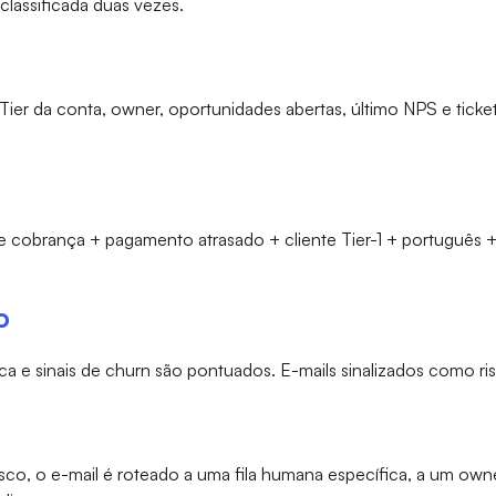
lassificada duas vezes.
r da conta, owner, oportunidades abertas, último NPS e ticke
 de cobrança + pagamento atrasado + cliente Tier-1 + português 
o
ica e sinais de churn são pontuados. E-mails sinalizados como ri
co, o e-mail é roteado a uma fila humana específica, a um owne