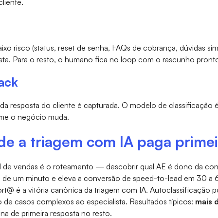
cliente.
ixo risco (status, reset de senha, FAQs de cobrança, dúvidas si
a. Para o resto, o humano fica no loop com o rascunho pront
ack
ada resposta do cliente é capturada. O modelo de classificação 
orme o negócio muda.
de a triagem com IA paga primei
d de vendas é o roteamento — descobrir qual AE é dono da conta
s de um minuto e eleva a conversão de speed-to-lead em 30 a
t@ é a vitória canônica da triagem com IA. Autoclassificação p
 de casos complexos ao especialista. Resultados típicos:
mais 
 de primeira resposta no resto.