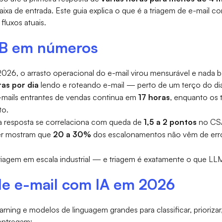
xa de entrada. Este guia explica o que é a triagem de e-mail co
luxos atuais.
2B em números
026, o arrasto operacional do e-mail virou mensurável e nada b
ras por dia
lendo e roteando e-mail — perto de um terço do dia 
-mails entrantes de vendas continua em
17 horas
, enquanto os 
to.
ra resposta se correlaciona com queda de
1,5 a 2 pontos
no CS
ter mostram que
20 a 30%
dos escalonamentos não vêm de erro 
riagem em escala industrial — e triagem é exatamente o que L
 de e-mail com IA em 2026
rning e modelos de linguagem grandes para classificar, priorizar,
entregam: