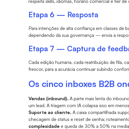
respeita skills, idiomas, horário comercial e tier de 
Etapa 6 — Resposta
Para intenções de alta confiança em classes de ba
dependendo da sua governança — envia a respost
Etapa 7 — Captura de feedb
Cada edição humana, cada reatribuição de fila, c
frescor, para a acurácia continuar subindo conf
Os cinco inboxes B2B on
Vendas (inbound).
A parte mais lenta do inboun
um lead. A triagem com IA colapsa isso em meno
Suporte ao cliente.
A caixa compartilhada suppor
checagem de status e reset de senha; roteamento
complexidade
e queda de 30% a 50% na mediana