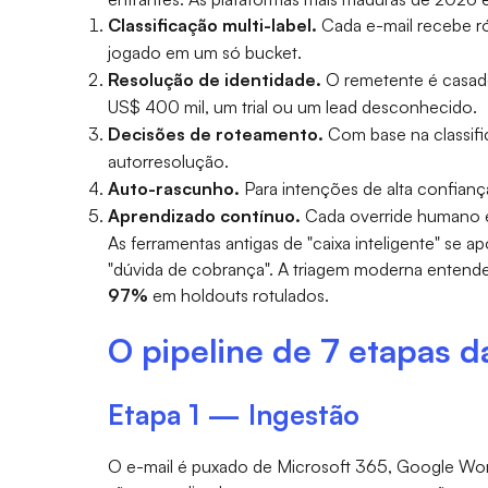
Classificação multi-label.
Cada e-mail recebe ró
jogado em um só bucket.
Resolução de identidade.
O remetente é casado
US$ 400 mil, um trial ou um lead desconhecido.
Decisões de roteamento.
Com base na classific
autorresolução.
Auto-rascunho.
Para intenções de alta confiança
Aprendizado contínuo.
Cada override humano é 
As ferramentas antigas de "caixa inteligente" se 
"dúvida de cobrança". A triagem moderna entende
97%
em holdouts rotulados.
O pipeline de 7 etapas d
Etapa 1 — Ingestão
O e-mail é puxado de Microsoft 365, Google Works