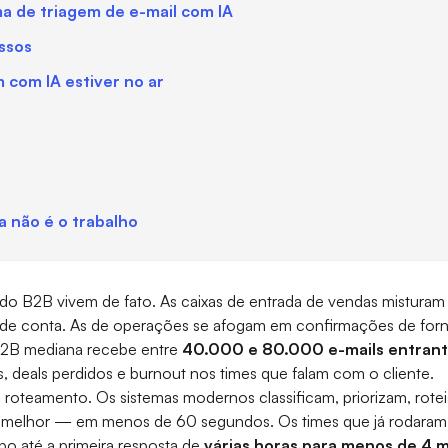
ma de triagem de e-mail com IA
ssos
 com IA estiver no ar
a não é o trabalho
o do B2B vivem de fato. As caixas de entrada de vendas mistura
de conta. As de operações se afogam em confirmações de forn
B2B mediana recebe entre
40.000 e 80.000 e-mails entrant
, deals perdidos e burnout nos times que falam com o cliente.
e roteamento. Os sistemas modernos classificam, priorizam, ro
 melhor — em menos de 60 segundos. Os times que já rodara
po até a primeira resposta de
várias horas para menos de 4 