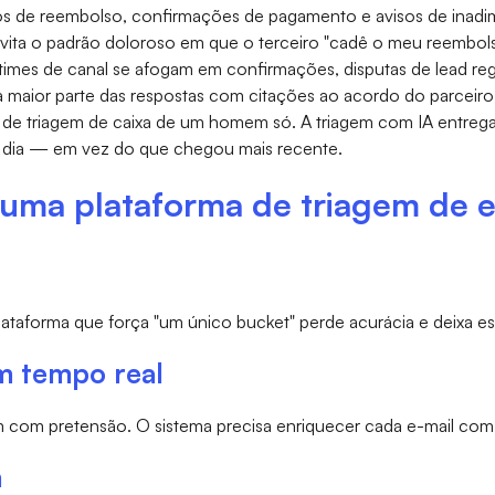
os de reembolso, confirmações de pagamento e avisos de inadim
evita o padrão doloroso em que o terceiro "cadê o meu reembols
imes de canal se afogam em confirmações, disputas de lead reg
ge a maior parte das respostas com citações ao acordo do parceiro
 triagem de caixa de um homem só. A triagem com IA entrega u
 dia — em vez do que chegou mais recente.
e uma plataforma de triagem de 
plataforma que força "um único bucket" perde acurácia e deixa 
m tempo real
m com pretensão. O sistema precisa enriquecer cada e-mail com
m