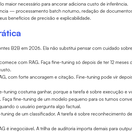
o maior necessário para ancorar adiciona custo de inferência.
ência — processamento batch noturno, redação de documentos
s benefícios de precisão e explicabilidade.
rática
entes B2B em 2026. Ela não substitui pensar com cuidado sobre 
comece com RAG. Faça fine-tuning só depois de ter 12 meses de
usto.
G, com forte ancoragem e citação. Fine-tuning pode vir depois
e-tuning costuma ganhar, porque a tarefa é sobre execução e vo
. Faça fine-tuning de um modelo pequeno para os turnos conver
uando o usuário pergunta algo factual.
-tuning de um classificador. A tarefa é sobre reconhecimento d
G é inegociável. A trilha de auditoria importa demais para outpu