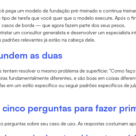
cê pega um modelo de fundação pré-treinado e continua treina
 tipo de tarefa que você quer que o modelo execute. Após o fin
 casos de borda — que agora fazem parte dos seus pesos.
atar um consultor generalista e desenvolver um especialista int
s padrões relevantes já estão na cabeça dele.
fundem as duas
 tentam resolver o mesmo problema de superfície: "Como faço p
iras fundamentalmente diferentes, e são boas em coisas difere
efas em um estilo específico ou seguir padrões específicos de 
cinco perguntas para fazer pri
nco perguntas sobre seu caso de uso. As respostas costumam apo