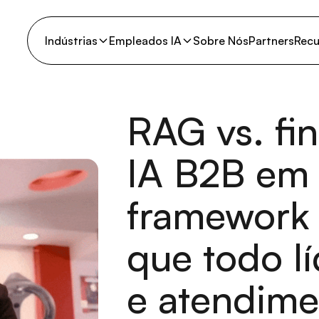
Indústrias
Empleados IA
Sobre Nós
Partners
Recu
RAG vs. fi
IA B2B em
framework 
que todo l
e atendim