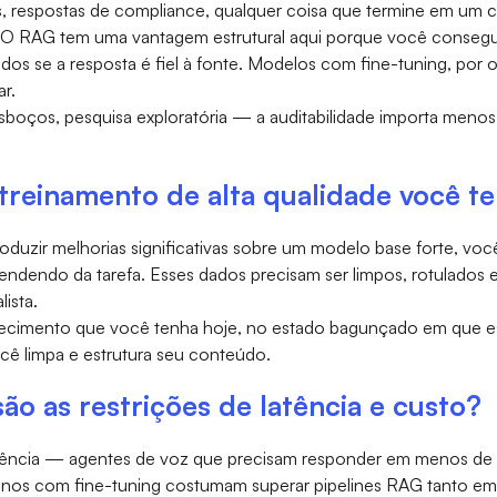
das, respostas de compliance, qualquer coisa que termine em 
 O RAG tem uma vantagem estrutural aqui porque você consegue
os se a resposta é fiel à fonte. Modelos com fine-tuning, por o
ar.
sboços, pesquisa exploratória — a auditabilidade importa menos 
treinamento de alta qualidade você t
oduzir melhorias significativas sobre um modelo base forte, vo
pendendo da tarefa. Esses dados precisam ser limpos, rotulados
lista.
cimento que você tenha hoje, no estado bagunçado em que est
ê limpa e estrutura seu conteúdo.
ão as restrições de latência e custo?
latência — agentes de voz que precisam responder em menos de
s com fine-tuning costumam superar pipelines RAG tanto em