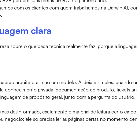
IA B2B perdem suas metas de ROI no primeiro ano.
usamos com os clientes com quem trabalhamos na Darwin AI, c
.
guagem clara
areza sobre o que cada técnica realmente faz, porque a linguag
adrão arquitetural, não um modelo. A ideia é simples: quando u
 de conhecimento privada (documentação de produto, tickets a
 linguagem de propósito geral, junto com a pergunta do usuár
 mas desinformado, exatamente o material de leitura certo cinc
u negócio; ele só precisa ler as páginas certas no momento cer