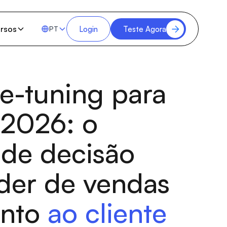
rsos
Login
Teste Agora
PT
ne-tuning para
 2026: o
de decisão
íder de vendas
ento
ao cliente