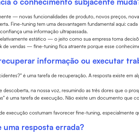
ncia o conhecimento subjacente muda
mente — novas funcionalidades de produto, novos preços, nova
a. Fine-tuning tem uma desvantagem fundamental aqui: cada ve
 confiança uma informação ultrapassada.
relativamente estático — o jeito como sua empresa toma decis
ok de vendas — fine-tuning fica atraente porque esse conhecim
 recuperar informação ou executar tra
ncidentes?" é uma tarefa de recuperação. A resposta existe em 
 de descoberta, na nossa voz, resumindo as três dores que o p
as" é uma tarefa de execução. Não existe um documento que co
de execução costumam favorecer fine-tuning, especialmente q
e uma resposta errada?