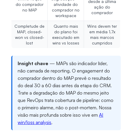
desde a última
do comprador
atividade do
ação do
no MAP
comprador no
comprador
workspace
Completude de
Quanto mais
Wins devem ter
MAP, closed-
do plano foi
em média 1.7x
won vs closed-
executado em
mais marcos
lost
wins vs losses
cumpridos
Insight chave
— MAPs são indicador líder,
não camada de reporting. O engagement do
comprador dentro do MAP prevê o resultado
do deal 30 a 60 dias antes da etapa do CRM.
Trate a degradação do MAP do mesmo jeito
que RevOps trata cobertura de pipeline: como
o primeiro alarme, não o post-mortem. Nossa
visão mais profunda sobre isso vive em
AI
win/loss analysis
.