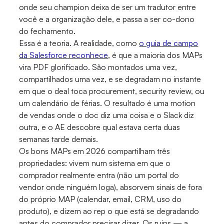
onde seu champion deixa de ser um tradutor entre
você e a organização dele, e passa a ser co-dono
do fechamento.
Essa é a teoria. A realidade, como
o guia de campo
da Salesforce reconhece
, é que a maioria dos MAPs
vira PDF glorificado. São montados uma vez,
compartilhados uma vez, e se degradam no instante
em que o deal toca procurement, security review, ou
um calendário de férias. O resultado é uma motion
de vendas onde o doc diz uma coisa e o Slack diz
outra, e o AE descobre qual estava certa duas
semanas tarde demais.
Os bons MAPs em 2026 compartilham três
propriedades: vivem num sistema em que o
comprador realmente entra (não um portal do
vendor onde ninguém loga), absorvem sinais de fora
do próprio MAP (calendar, email, CRM, uso do
produto), e dizem ao rep o que está se degradando
antes do comprador precisar dizer. Os ruins — a