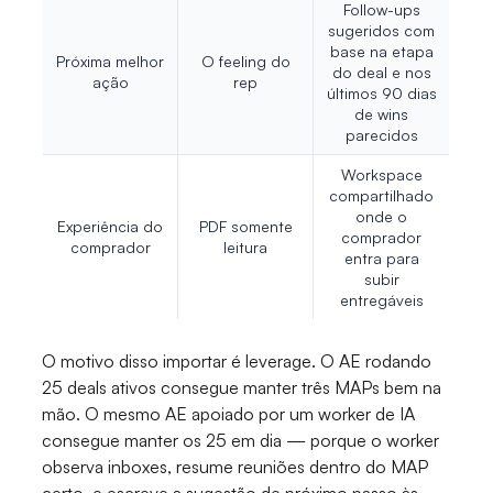
Follow-ups
sugeridos com
base na etapa
Próxima melhor
O feeling do
do deal e nos
ação
rep
últimos 90 dias
de wins
parecidos
Workspace
compartilhado
onde o
Experiência do
PDF somente
comprador
comprador
leitura
entra para
subir
entregáveis
O motivo disso importar é leverage. O AE rodando
25 deals ativos consegue manter três MAPs bem na
mão. O mesmo AE apoiado por um worker de IA
consegue manter os 25 em dia — porque o worker
observa inboxes, resume reuniões dentro do MAP
certo, e escreve a sugestão de próximo passo às