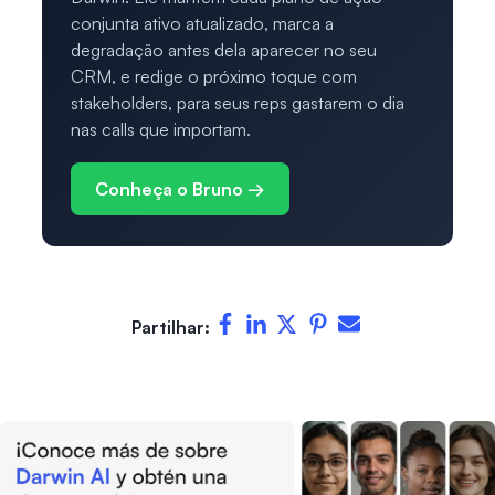
conjunta ativo atualizado, marca a
degradação antes dela aparecer no seu
CRM, e redige o próximo toque com
stakeholders, para seus reps gastarem o dia
nas calls que importam.
Conheça o Bruno →
Partilhar: