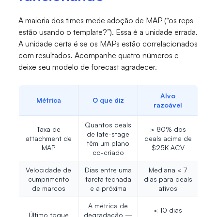
A maioria dos times mede adoção de MAP (“os reps
estão usando o template?”). Essa é a unidade errada.
A unidade certa é se os MAPs estão correlacionados
com resultados. Acompanhe quatro números e
deixe seu modelo de forecast agradecer.
Alvo
Métrica
O que diz
razoável
Quantos deals
Taxa de
> 80% dos
de late-stage
attachment de
deals acima de
têm um plano
MAP
$25K ACV
co-criado
Velocidade de
Dias entre uma
Mediana < 7
cumprimento
tarefa fechada
dias para deals
de marcos
e a próxima
ativos
A métrica de
< 10 dias
Último toque
degradação —