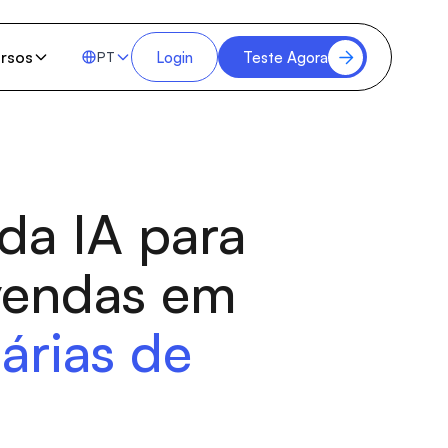
rsos
Login
Teste Agora
PT
da IA para
vendas em
árias de