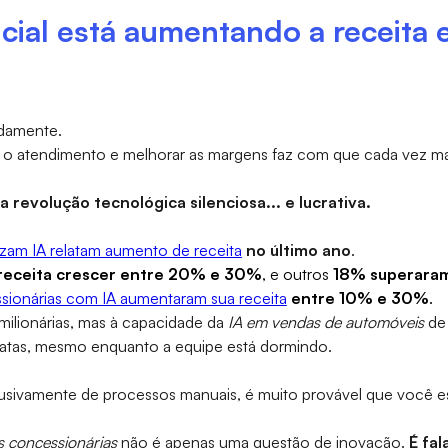
ficial está aumentando a receita
damente.
ar o atendimento e melhorar as margens faz com que cada vez m
a revolução tecnológica silenciosa... e lucrativa.
izam IA relatam aumento de receita
no último ano
.
receita crescer entre 20% e 30%
, e outros
18% superaram
ionárias com IA aumentaram sua receita
entre 10% e 30%
.
milionárias, mas à capacidade da
IA em vendas de automóveis
de
iatas, mesmo enquanto a equipe está dormindo.
usivamente de processos manuais, é muito provável que você es
as concessionárias
não é apenas uma questão de inovação.
É fa