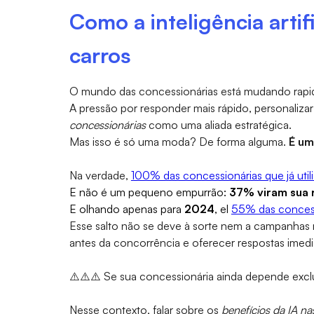
Como a inteligência arti
carros
O mundo das concessionárias está mudando rapi
A pressão por responder mais rápido, personaliz
concessionárias
como uma aliada estratégica.
Mas isso é só uma moda? De forma alguma.
É um
Na verdade,
100% das concessionárias que já util
E não é um pequeno empurrão:
37% viram sua 
E olhando apenas para
2024
, el
55% das concess
Esse salto não se deve à sorte nem a campanhas 
antes da concorrência e oferecer respostas imed
⚠️⚠️⚠️ Se sua concessionária ainda depende excl
Nesse contexto, falar sobre os
benefícios da IA n