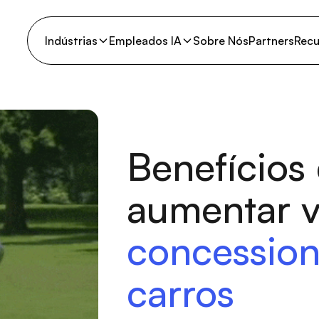
Indústrias
Empleados IA
Sobre Nós
Partners
Recu
Benefícios 
aumentar 
concession
carros