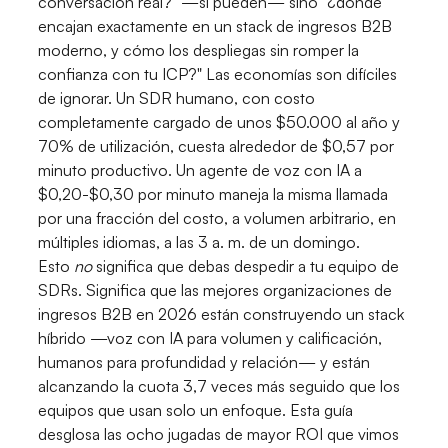
conversación real?" —sí pueden— sino "¿dónde
encajan exactamente en un stack de ingresos B2B
moderno, y cómo los despliegas sin romper la
confianza con tu ICP?" Las economías son difíciles
de ignorar. Un SDR humano, con costo
completamente cargado de unos $50.000 al año y
70% de utilización, cuesta alrededor de $0,57 por
minuto productivo. Un agente de voz con IA a
$0,20-$0,30 por minuto maneja la misma llamada
por una fracción del costo, a volumen arbitrario, en
múltiples idiomas, a las 3 a. m. de un domingo.
Esto
no
significa que debas despedir a tu equipo de
SDRs. Significa que las mejores organizaciones de
ingresos B2B en 2026 están construyendo un stack
híbrido —voz con IA para volumen y calificación,
humanos para profundidad y relación— y están
alcanzando la cuota 3,7 veces más seguido que los
equipos que usan solo un enfoque. Esta guía
desglosa las ocho jugadas de mayor ROI que vimos